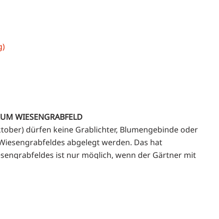
g)
ZUM WIESENGRABFELD
ktober) dürfen keine Grablichter, Blumengebinde oder
Wiesengrabfeldes abgelegt werden. Das hat
esengrabfeldes ist nur möglich, wenn der Gärtner mit
rd) direkt beginnen kann und nicht erst das Gräberfeld
nur auf der Ablegeplatte am Denkmal abgelegt werden.