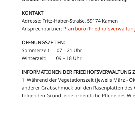
KONTAKT
Adresse: Fritz-Haber-Straße, 59174 Kamen
Ansprechpartner:
Pfarrbüro (Friedhofsverwaltun
ÖFFNUNGSZEITEN:
Sommerzeit: 07 – 21 Uhr
Winterzeit: 09 – 18 Uhr
INFORMATIONEN DER FRIEDHOFSVERWALTUNG 
1. Während der Vegetationszeit (jeweils März - O
anderer Grabschmuck auf den Rasenplatten des 
folgenden Grund: eine ordentliche Pflege des Wi
seinen Pflegearbeiten (für die er auch bezahlt wi
von Grabschmuck frei räumen muss.
2. Grabschmuck (Blumen, Grablichter etc.) darf 
Dafür bitten wir um Verständnis.